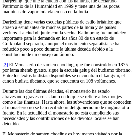
Darjeeling, que une la ciudad con las llanuras, fue declarado
Patrimonio de la Humanidad en 1999 y tiene una de las pocas
máquinas de vapor todavía en uso en la India.
Darjeeling tiene varias escuelas públicas de estilo británico que
atraen a estudiantes de muchas partes de la India y de países
vecinos. La ciudad, junto con la vecina Kalimpong fue un núcleo
importante para la demanda en los años 80 de un estado de
Gorkhaland separado, aunque el movimiento separatista se ha
reducido poco a poco durante la última década debido a la
constitución de un consejo autónomo.
[2]
El Monasterio de samten choeling, que fue construido en 1875
por lama sherab gyatso, sigue la escuela gelug del budismo tibetano.
Entre los textos budistas disponibles se encuentran el kangyur, el
canon budista tibetano, que se encuentra en 108 volúmenes.
Durante las dos últimas décadas, el monasterio ha estado
atravesando graves crisis tanto en lo que se refiere a los monjes
como a las finanzas. Hasta ahora, las subvenciones que se conceden
al monasterio no se han recibido ni del gobierno ni de ninguna otra
fuente. En la actualidad el monasterio no está cumpliendo sus
necesidades y las contribuciones de los devotos locales se han
detenido.
El Monasterio de samten choeling es hoy menos visitado por la