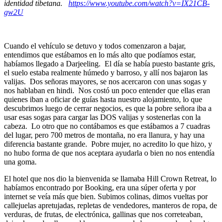
identidad tibetana.
https://www.youtube.com/watch?v=IX21CB-
gw2U
Cuando el vehículo se detuvo y todos comenzaron a bajar,
entendimos que estábamos en lo más alto que podíamos estar,
habíamos llegado a Darjeeling. El día se había puesto bastante gris,
el suelo estaba realmente húmedo y barroso, y allí nos bajaron las
valijas. Dos señoras mayores, se nos acercaron con unas sogas y
nos hablaban en hindi. Nos costó un poco entender que ellas eran
quienes iban a oficiar de guías hasta nuestro alojamiento, lo que
descubrimos luego de cerrar negocios, es que la pobre señora iba a
usar esas sogas para cargar las DOS valijas y sostenerlas con la
cabeza. Lo otro que no contábamos es que estábamos a 7 cuadras
del lugar, pero 700 metros de montaña, no era llanura, y hay una
diferencia bastante grande. Pobre mujer, no acredito lo que hizo, y
no hubo forma de que nos aceptara ayudarla o bien no nos entendía
una goma.
El hotel que nos dio la bienvenida se llamaba Hill Crown Retreat, lo
habíamos encontrado por Booking, era una súper oferta y por
internet se veía más que bien. Subimos colinas, dimos vueltas por
callejuelas apretujadas, repletas de vendedores, manteros de ropa, de
verduras, de frutas, de electrónica, gallinas que nos correteaban,