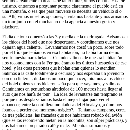
sentimos realmente mareadas de tanto mirar, dimos con una casa de
turismo, entramos a preguntar porque claramente el pueblo está en
una montaña, o sea que para moverse se necesita un vehículo sí o
sí. Allí, vimos nuestras opciones, charlamos bastante y nos armamos
un tour junto con el muchacho de la agencia a nuestro gusto y
piachere.
El día de tour comenzó a las 3 y media de la madrugada. Avisamos a
los chicos del hotel que nos despertaran, y coordinamos que nos
dejaran agua caliente. Levantarnos nos costó un poco, sobre todo
por el frío que teníamos en esa habitación, no había forma de no
sentir nuestra nariz helada. Cuando salimos de nuestra habitación
nos reconocimos con la Fer que éramos los únicos huéspedes de ese
hotel, y las otras personas que habían eran quienes lo atendían.
Salimos a la calle totalmente a oscuras y nos esperaba un jovencito
con una linterna, dudamos un poco que hacer, miramos a los chicos
del hotel quienes nos hicieron seña para que vayamos, y salimos.
Caminamos en penumbras alrededor de 100 metros hasta llegar al
auto que nos haría de tour. La idea de levantarse tan temprano es
porque nos desplazaríamos hasta el mejor lugar para ver el
amanecer, entre la cordillera montañosa del Himalaya, ¿cómo nos
íbamos a perder ese momento mágico?. Teníamos camperas, cerca
de tres pañoletas, las frazadas que nos habíamos robado del avión
(que se los recomiendo metan en la mochilita, son súper prácticas), y
nos habíamos preparado café y mate. Mientras subíamos y