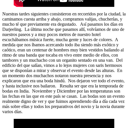
Nuestras tardes siguientes consistieron en recorridos por la ciudad, la
caminamos cuesta arriba y abajo, compramos valijas, chucherías, y
mucho té que previamente era degustado. Así pasamos los días en
Darjeeling. La última noche que pasamos allí, volvíamos de uno de
nuestros paseos y a muy pocos metros de nuestro hotel
escuchábamos música fuerte, mucha gente y luces de colores. A
medida que nos íbamos acercando todo iba siendo más exótico y
caótico, eran un centenar de hombres muy bien vestidos bailando al
ritmo de una banda que tocaba en vivo entre medio de ellos, con
tambores y un muchacho con un organito sentado en una van. Del
edificio del que salían, vimos a lo lejos mujeres con saris hermosos
que se disponían a mirar y observar el evento desde las alturas. En
un momento dos muchachos notaron nuestra presencia y nos
explicaron que era una boda hindú. Nos dejaron ver todo el evento,
y hasta inclusive nos bailaron. Resulta ser que era la temporada de
bodas en India. Noviembre y Diciembre por las temperaturas son
las fechas en las que en este país se casan. Las bodas son un evento
realmente digno de ver y que fuimos aprendiendo día a día cada vez
más sobre ellas y todos los preparativos del novio y la novia durante
varios días.