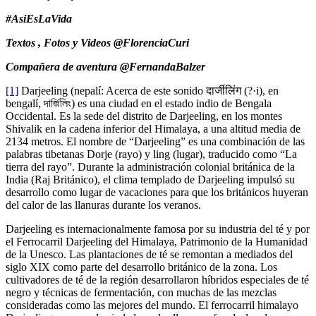
#AsiEsLaVida
Textos , Fotos y Videos @FlorenciaCuri
Compañera de aventura @FernandaBalzer
[1]
Darjeeling (nepalí: Acerca de este sonido दार्जीलिंग (?·i), en
bengalí, দার্জিলিং) es una ciudad en el estado indio de Bengala
Occidental. Es la sede del distrito de Darjeeling, en los montes
Shivalik en la cadena inferior del Himalaya, a una altitud media de
2134 metros. El nombre de “Darjeeling” es una combinación de las
palabras tibetanas Dorje (rayo) y ling (lugar), traducido como “La
tierra del rayo”. Durante la administración colonial británica de la
India (Raj Británico), el clima templado de Darjeeling impulsó su
desarrollo como lugar de vacaciones para que los británicos huyeran
del calor de las llanuras durante los veranos.
Darjeeling es internacionalmente famosa por su industria del té y por
el Ferrocarril Darjeeling del Himalaya, Patrimonio de la Humanidad
de la Unesco. Las plantaciones de té se remontan a mediados del
siglo XIX como parte del desarrollo británico de la zona. Los
cultivadores de té de la región desarrollaron híbridos especiales de té
negro y técnicas de fermentación, con muchas de las mezclas
consideradas como las mejores del mundo. El ferrocarril himalayo