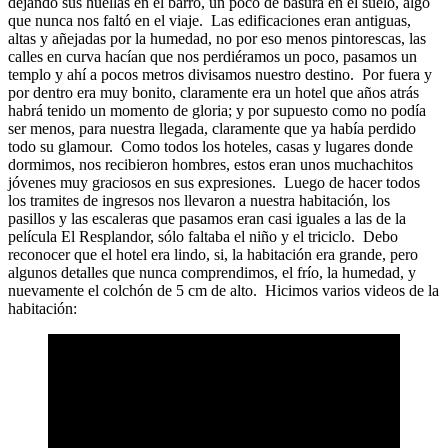
dejando sus huellas en el barro, un poco de basura en el suelo, algo
que nunca nos faltó en el viaje. Las edificaciones eran antiguas,
altas y añejadas por la humedad, no por eso menos pintorescas, las
calles en curva hacían que nos perdiéramos un poco, pasamos un
templo y ahí a pocos metros divisamos nuestro destino. Por fuera y
por dentro era muy bonito, claramente era un hotel que años atrás
habrá tenido un momento de gloria; y por supuesto como no podía
ser menos, para nuestra llegada, claramente que ya había perdido
todo su glamour. Como todos los hoteles, casas y lugares donde
dormimos, nos recibieron hombres, estos eran unos muchachitos
jóvenes muy graciosos en sus expresiones. Luego de hacer todos
los tramites de ingresos nos llevaron a nuestra habitación, los
pasillos y las escaleras que pasamos eran casi iguales a las de la
película El Resplandor, sólo faltaba el niño y el triciclo. Debo
reconocer que el hotel era lindo, si, la habitación era grande, pero
algunos detalles que nunca comprendimos, el frío, la humedad, y
nuevamente el colchón de 5 cm de alto. Hicimos varios videos de la
habitación: