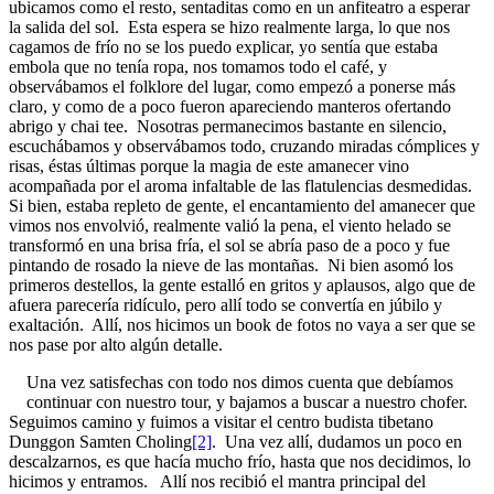
ubicamos como el resto, sentaditas como en un anfiteatro a esperar
la salida del sol. Esta espera se hizo realmente larga, lo que nos
cagamos de frío no se los puedo explicar, yo sentía que estaba
embola que no tenía ropa, nos tomamos todo el café, y
observábamos el folklore del lugar, como empezó a ponerse más
claro, y como de a poco fueron apareciendo manteros ofertando
abrigo y chai tee. Nosotras permanecimos bastante en silencio,
escuchábamos y observábamos todo, cruzando miradas cómplices y
risas, éstas últimas porque la magia de este amanecer vino
acompañada por el aroma infaltable de las flatulencias desmedidas.
Si bien, estaba repleto de gente, el encantamiento del amanecer que
vimos nos envolvió, realmente valió la pena, el viento helado se
transformó en una brisa fría, el sol se abría paso de a poco y fue
pintando de rosado la nieve de las montañas. Ni bien asomó los
primeros destellos, la gente estalló en gritos y aplausos, algo que de
afuera parecería ridículo, pero allí todo se convertía en júbilo y
exaltación. Allí, nos hicimos un book de fotos no vaya a ser que se
nos pase por alto algún detalle.
Una vez satisfechas con todo nos dimos cuenta que debíamos
continuar con nuestro tour, y bajamos a buscar a nuestro chofer.
Seguimos camino y fuimos a visitar el centro budista tibetano
Dunggon Samten Choling
[2]
. Una vez allí, dudamos un poco en
descalzarnos, es que hacía mucho frío, hasta que nos decidimos, lo
hicimos y entramos. Allí nos recibió el mantra principal del