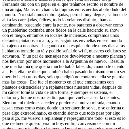
Fernanda dio con un papel en el que teníamos escrito el nombre de
una amiga, Maite, mi chanu, la trajimos en recuerdos al otro lado del
mundo. No estábamos embriagadas, pero si muy alegres, salimos de
ahí a las carcajadas, felices, todo lo veíamos distinto, íbamos
caminando, paseando entre la gente, nos paramos a observar como
un pueblerino cocinaba unos fideos en la calle haciendo su show
con el fuego, entramos en locales de inciensos, compramos unos
elefantes pintados a mano, y así seguimos envueltas en ese mundo
tan ajeno a nosotras. Llegando a una esquina donde unos días atrás
habíamos tomado un té y pedido señal de wi fi, nuestros celulares se
activaron. Y un par de mensajes nos devolvieron a nuestro planeta y
nos llevaron por unos momentos a la Argentina de nuevo. Resulta
que una tía mía que quería mucho había fallecido, cuando le cuento
a la Fer, ella me dice que también había pasado lo mismo con un ser
querido hacía unos días, sólo que eligió no contarme, ella se guarda
más las cosas. Ese fue el momento en el que empezamos con
planteos existenciales y a replantearnos nuestras vidas, después de
mi cáncer tomé la vida de otra forma, y siempre el sistema, el
entorno y lo que nos rodea tira para que vuelvas a ser la de antes.
Siempre mi miedo es a ceder y perder esta nueva mirada, cuando
pasan cosas como estas, donde un ser querido se va, o se enferma o
pasa algo extraordinario, es cuando siento que todo pasa por algo
para algo, me vuelvo a replantear y repreguntarme todo, si esto es lo
que realmente quiero para mi hoy, en fin, conversamos con mi
amiga largo y tendido, claramente lamentamos no poder acompañar