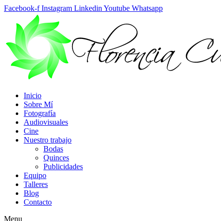
Ir
Facebook-f
Instagram
Linkedin
Youtube
Whatsapp
al
contenido
Inicio
Sobre Mí
Fotografía
Audiovisuales
Cine
Nuestro trabajo
Bodas
Quinces
Publicidades
Equipo
Talleres
Blog
Contacto
Menu