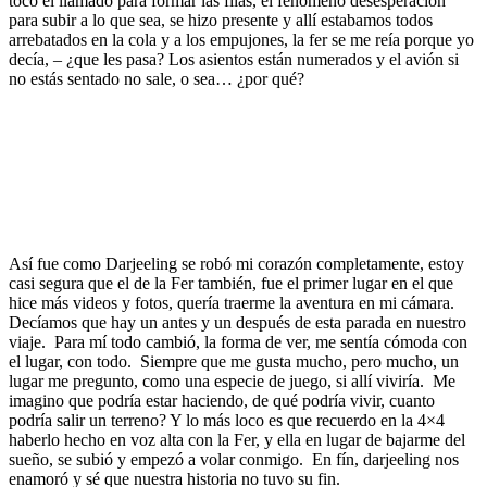
tocó el llamado para formar las filas, el fenómeno desesperación
para subir a lo que sea, se hizo presente y allí estabamos todos
arrebatados en la cola y a los empujones, la fer se me reía porque yo
decía, – ¿que les pasa? Los asientos están numerados y el avión si
no estás sentado no sale, o sea… ¿por qué?
Así fue como Darjeeling se robó mi corazón completamente, estoy
casi segura que el de la Fer también, fue el primer lugar en el que
hice más videos y fotos, quería traerme la aventura en mi cámara.
Decíamos que hay un antes y un después de esta parada en nuestro
viaje. Para mí todo cambió, la forma de ver, me sentía cómoda con
el lugar, con todo. Siempre que me gusta mucho, pero mucho, un
lugar me pregunto, como una especie de juego, si allí viviría. Me
imagino que podría estar haciendo, de qué podría vivir, cuanto
podría salir un terreno? Y lo más loco es que recuerdo en la 4×4
haberlo hecho en voz alta con la Fer, y ella en lugar de bajarme del
sueño, se subió y empezó a volar conmigo. En fín, darjeeling nos
enamoró y sé que nuestra historia no tuvo su fin.