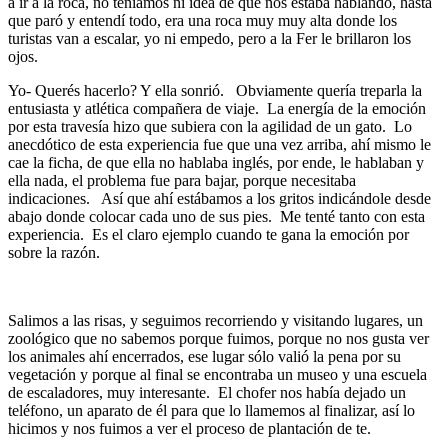
a ir a la roca, no teníamos ni idea de que nos estaba hablando, hasta
que paró y entendí todo, era una roca muy muy alta donde los
turistas van a escalar, yo ni empedo, pero a la Fer le brillaron los
ojos.
Yo- Querés hacerlo? Y ella sonrió. Obviamente quería treparla la
entusiasta y atlética compañera de viaje. La energía de la emoción
por esta travesía hizo que subiera con la agilidad de un gato. Lo
anecdótico de esta experiencia fue que una vez arriba, ahí mismo le
cae la ficha, de que ella no hablaba inglés, por ende, le hablaban y
ella nada, el problema fue para bajar, porque necesitaba
indicaciones. Así que ahí estábamos a los gritos indicándole desde
abajo donde colocar cada uno de sus pies. Me tenté tanto con esta
experiencia. Es el claro ejemplo cuando te gana la emoción por
sobre la razón.
Salimos a las risas, y seguimos recorriendo y visitando lugares, un
zoológico que no sabemos porque fuimos, porque no nos gusta ver
los animales ahí encerrados, ese lugar sólo valió la pena por su
vegetación y porque al final se encontraba un museo y una escuela
de escaladores, muy interesante. El chofer nos había dejado un
teléfono, un aparato de él para que lo llamemos al finalizar, así lo
hicimos y nos fuimos a ver el proceso de plantación de te.