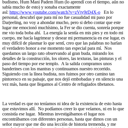
budismo, Hum Mani Padem Hum (lo aprendí con el tiempo, aún no
sabía mucho de esto) y sonaba exactamente
así:
https://www.youtube.com/watch?v=zVty9rD4X-o
En lo
personal, descubrí que para mí no fue casualidad mi paso por
Darjeeling, no voy a ahondar mucho, pero si debo contar que este
lugar me emocionó muchísimo, la Fer se dio cuenta, sonreía porque
me vio toda boba ahí. La energía la sentía en mis pies y en todo mi
cuerpo, me hacía lagrimear y desear mi permanencia en ese lugar, es
muy difícil de plasmar lo que sentí, creo que las palabras no harían
el verdadero honor a ese momento tan especial para mí. Nos
quedamos un largo rato observando al gran buda, mirando los
detalles de la construcción, los olores, las texturas, las pinturas y el
paso del tiempo por ese templo. A la salida compramos unos
banderines con los mantras y continuamos nuestro recorrido.
Siguiendo con la línea budista, nos fuimos por otro camino tan
pintoresco en su paisaje, que nos dejó embobadas y en silencio una
vez más, hasta que llegamos al Centro de refugiados tibetanos.
La verdad es que no teníamos ni idea de la existencia de esto hasta
que estuvimos allí. No podíamos creer lo que veíamos, ni en lo que
consistía ese lugar. Mientras investigábamos el lugar nos
encontrábamos con diferentes personas, hasta que dimos con un
señor mayor que me dio una lección de historia tremenda, y me